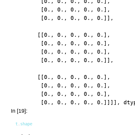
         [0., 0., 0., 0., 0.],

         [0., 0., 0., 0., 0.],

         [0., 0., 0., 0., 0.]],

        [[0., 0., 0., 0., 0.],

         [0., 0., 0., 0., 0.],

         [0., 0., 0., 0., 0.],

         [0., 0., 0., 0., 0.]],

        [[0., 0., 0., 0., 0.],

         [0., 0., 0., 0., 0.],

         [0., 0., 0., 0., 0.],

         [0., 0., 0., 0., 0.]]]], dty
In [19]:
t
.
shape