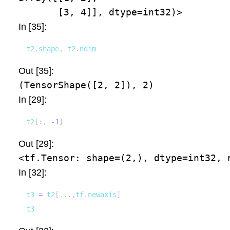
       [3, 4]], dtype=int32)>
In [35]:
t2
.
shape
,
 t2
.
ndim
Out [35]:
(TensorShape([2, 2]), 2)
In [29]:
t2
[
:
,
-
1
]
Out [29]:
<tf.Tensor: shape=(2,), dtype=int32, 
In [32]:
t3 
=
 t2
[
.
.
.
,
tf
.
newaxis
]
t3