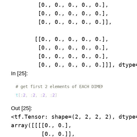
        [0., 0., 0., 0., 0.],

        [0., 0., 0., 0., 0.],

        [0., 0., 0., 0., 0.]],

       [[0., 0., 0., 0., 0.],

        [0., 0., 0., 0., 0.],

        [0., 0., 0., 0., 0.],

        [0., 0., 0., 0., 0.]]], dtype
In [25]:
# get first 2 elements of EACH DIMENSION
t
[
:
2
,
:
2
,
:
2
,
:
2
]
Out [25]:
<tf.Tensor: shape=(2, 2, 2, 2), dtype=
array([[[[0., 0.],

         [0., 0.]],
