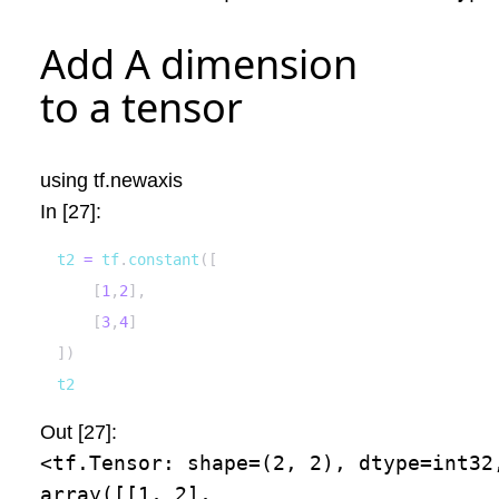
Add A dimension
to a tensor
using
tf.newaxis
In [27]:
t2 
=
 tf
.
constant
(
[
[
1
,
2
]
,
[
3
,
4
]
]
)
t2
Out [27]:
<tf.Tensor: shape=(2, 2), dtype=int32,
array([[1, 2],
