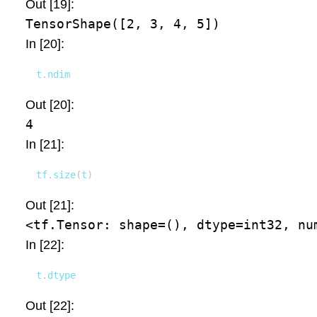
Out [19]:
TensorShape([2, 3, 4, 5])
In [20]:
t
.
ndim
Out [20]:
4
In [21]:
tf
.
size
(
t
)
Out [21]:
<tf.Tensor: shape=(), dtype=int32, nu
In [22]:
t
.
dtype
Out [22]: