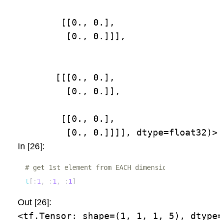
        [[0., 0.],

         [0., 0.]]],

       [[[0., 0.],

         [0., 0.]],

        [[0., 0.],

         [0., 0.]]]], dtype=float32)>
In [26]:
# get 1st element from EACH dimension EXCEPT the 
t
[
:
1
,
:
1
,
:
1
]
Out [26]:
<tf.Tensor: shape=(1, 1, 1, 5), dtype