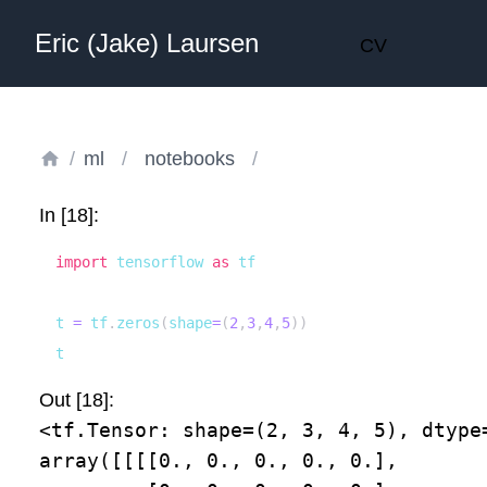
Eric (Jake) Laursen
CV
/
ml
/
notebooks
/
In [18]:
import
 tensorflow 
as
t 
=
 tf
.
zeros
(
shape
=
(
2
,
3
,
4
,
5
)
)
t
Out [18]:
<tf.Tensor: shape=(2, 3, 4, 5), dtype=
array([[[[0., 0., 0., 0., 0.],
