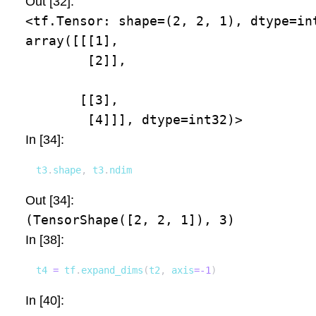
Out [32]:
<tf.Tensor: shape=(2, 2, 1), dtype=int
array([[[1],

        [2]],

       [[3],

        [4]]], dtype=int32)>
In [34]:
t3
.
shape
,
 t3
.
ndim
Out [34]:
(TensorShape([2, 2, 1]), 3)
In [38]:
t4 
=
 tf
.
expand_dims
(
t2
,
 axis
=
-
1
)
In [40]: