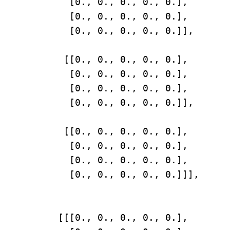
         [0., 0., 0., 0., 0.],

         [0., 0., 0., 0., 0.],

         [0., 0., 0., 0., 0.]],

        [[0., 0., 0., 0., 0.],

         [0., 0., 0., 0., 0.],

         [0., 0., 0., 0., 0.],

         [0., 0., 0., 0., 0.]],

        [[0., 0., 0., 0., 0.],

         [0., 0., 0., 0., 0.],

         [0., 0., 0., 0., 0.],

         [0., 0., 0., 0., 0.]]],

       [[[0., 0., 0., 0., 0.],
